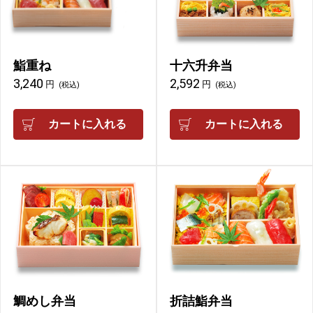
鮨重ね
十六升弁当
3,240
2,592
円
円
(税込)
(税込)
カートに入れる
カートに入れる
鯛めし弁当
折詰鮨弁当