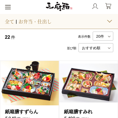
全て
お弁当・仕出し
|
22
件
表示件数
並び順
紙箱膳すずらん
紙箱膳すみれ