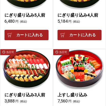
にぎり盛り込み5人前
にぎり盛り込み4人前
6,480
5,184
円
円
(税込)
(税込)
カートに入れる
カートに入れる
当日可
当日可
にぎり盛り込み3人前
上すし盛り込み
3,888
7,560
円
円
(税込)
(税込)