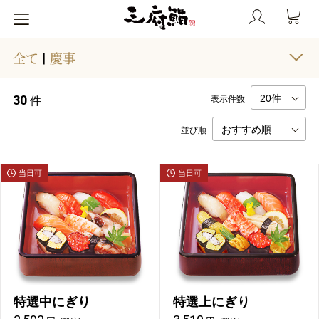
全て
慶事
|
30
件
表示件数
並び順
当日可
当日可
特選中にぎり
特選上にぎり