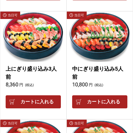
当日可
当日可
上にぎり盛り込み3人
中にぎり盛り込み5人
前
前
8,360
10,800
円
円
(税込)
(税込)
カートに入れる
カートに入れる
当日可
当日可