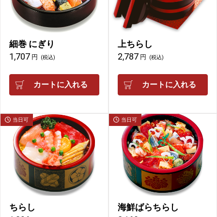
細巻 にぎり
上ちらし
1,707
2,787
円
円
(税込)
(税込)
カートに入れる
カートに入れる
当日可
当日可
ちらし
海鮮ばらちらし