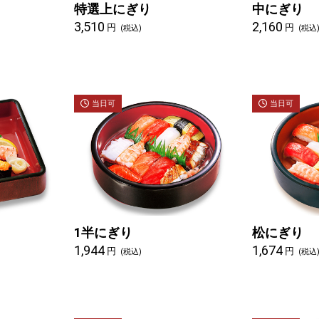
特選上にぎり
中にぎり
3,510
2,160
円
円
(税込)
(税込
当日可
当日可
1半にぎり
松にぎり
1,944
1,674
円
円
(税込)
(税込