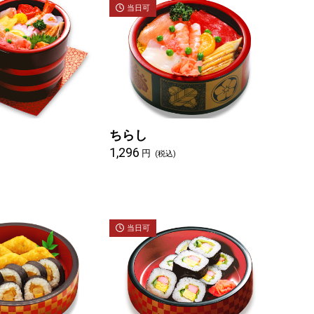
当日可
ちらし
1,296
円
)
(税込)
当日可