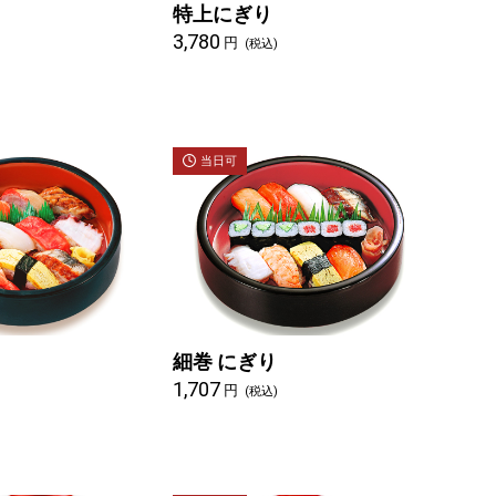
特上にぎり
3,780
円
)
(税込)
当日可
細巻 にぎり
1,707
円
)
(税込)