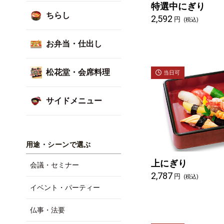
特選中にぎり
ちらし
2,592
円
(税込)
お弁当・仕出し
松花堂・会席料理
当日可
サイドメニュー
用途・シーンで選ぶ
上にぎり
会議・セミナー
2,787
円
(税込)
イベント・パーティー
仏事・法要