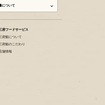
書について
三府フードサービス
三府鮨について
三府鮨のこだわり
店舗情報