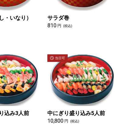
し・いなり）
サラダ巻
810
円
(税込)
当日可
り込み3人前
中にぎり盛り込み5人前
10,800
円
)
(税込)