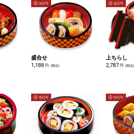
当日可
当日可
盛合せ
上ちらし
1,188
2,787
円
円
(税込)
(税込
当日可
当日可