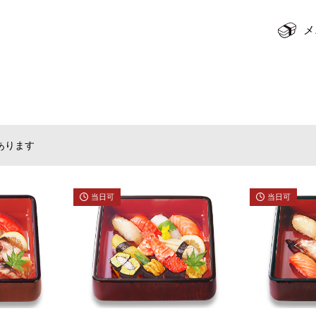
メ
あります
当日可
当日可