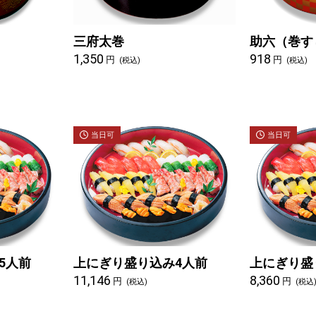
三府太巻
助六（巻す
1,350
918
円
円
(税込)
(税込)
当日可
当日可
5人前
上にぎり盛り込み4人前
上にぎり盛
11,146
8,360
円
円
(税込)
(税込