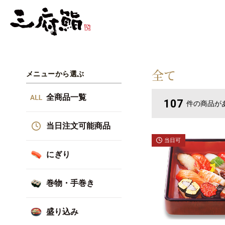
全て
メニューから選ぶ
全商品一覧
107
件
の商品が
当日注文可能商品
当日可
にぎり
巻物・手巻き
盛り込み