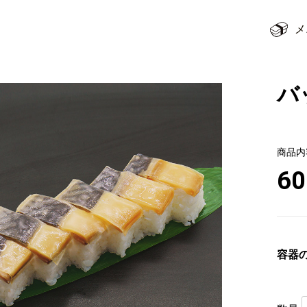
メ
バ
商品内
60
容器