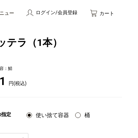
ログイン/会員登録
ニュー
カート
ッテラ（1本）
容：
鯖
1
円(税込)
の指定
使い捨て容器
桶