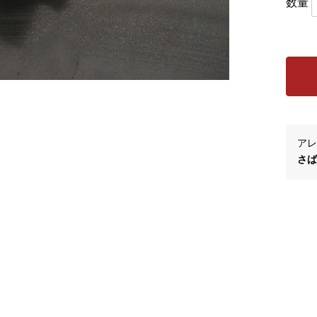
数量
アレ
さば