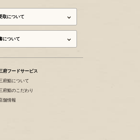
受取について
書について
三府フードサービス
三府鮨について
三府鮨のこだわり
店舗情報