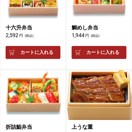
十六升弁当
鯛めし弁当
2,592
1,944
円
円
(税込)
(税込)
カートに入れる
カートに入れる
折詰鮨弁当
上うな重