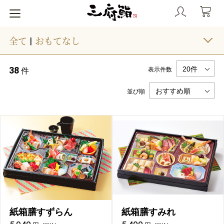
全て
おもてなし
|
38
件
表示件数
並び順
紙箱膳すずらん
紙箱膳すみれ