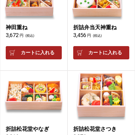
神田重ね
折詰弁当天神重ね
3,672
3,456
円
円
(税込)
(税込)
カートに入れる
カートに入れる
折詰松花堂やなぎ
折詰松花堂さつき